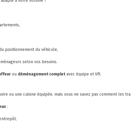
 adapté à votre volume ?
artements,
 du positionnement du véhicule,
ménageurs selon vos besoins.
uffeur
ou
déménagement complet
avec équipe et lift.
moire ou une cuisine équipée, mais vous ne savez pas comment les tra
eux
:
entrepôt,