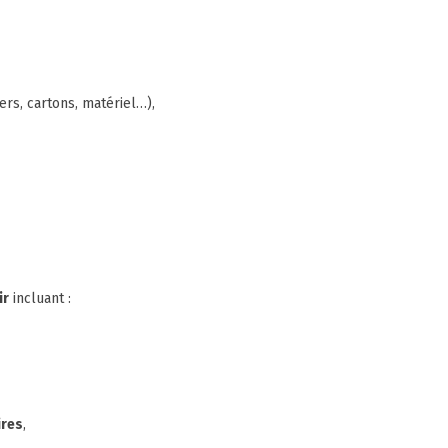
rs, cartons, matériel…),
ir
incluant :
res
,