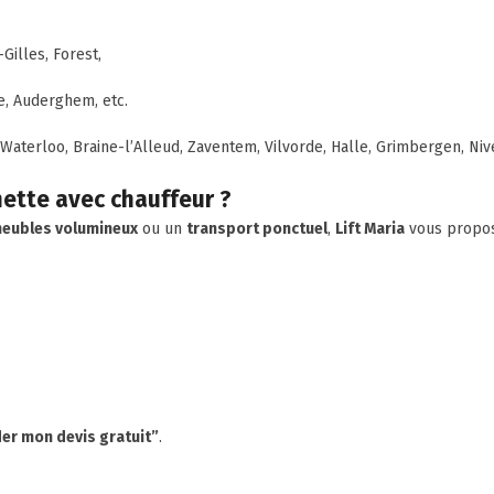
Gilles, Forest,
e, Auderghem, etc.
aterloo, Braine-l’Alleud, Zaventem, Vilvorde, Halle, Grimbergen, Nivel
ette avec chauffeur ?
meubles volumineux
ou un
transport ponctuel
,
Lift Maria
vous propos
r mon devis gratuit”
.