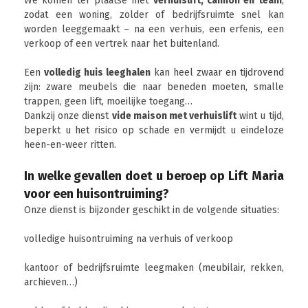
We komen ter plaatse met
verhuislift, camion en team
,
zodat een woning, zolder of bedrijfsruimte snel kan
worden leeggemaakt – na een verhuis, een erfenis, een
verkoop of een vertrek naar het buitenland.
Een
volledig huis leeghalen
kan heel zwaar en tijdrovend
zijn: zware meubels die naar beneden moeten, smalle
trappen, geen lift, moeilijke toegang…
Dankzij onze dienst
vide maison met verhuislift
wint u tijd,
beperkt u het risico op schade en vermijdt u eindeloze
heen-en-weer ritten.
In welke gevallen doet u beroep op Lift Maria
voor een huisontruiming?
Onze dienst is bijzonder geschikt in de volgende situaties:
volledige huisontruiming na verhuis of verkoop
kantoor of bedrijfsruimte leegmaken (meubilair, rekken,
archieven…)