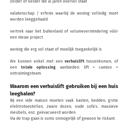
zolder of kelder die al jaren overvol staat
nalatenschap / erfenis waarbij de woning volledig moet
worden leeggehaald
vertrek naar het buitenland of volumevermindering vóór
een nieuw project
woning die erg vol staat of moeilijk toegankelijk is
We kunnen enkel met een
verhuislift
tussenkomen, of
een
totale oplossing
aanbieden: lift + camion +
ontruimingsteam.
Waarom een verhuislift gebruiken bij een huis
leeghalen?
Bij een vide maison moeten vaak kasten, bedden, grote
elektrotoestellen, zware dozen, oude sofa’s, massieve
meubels, enz. geëvacueerd worden.
Via de trap gaan is soms onmogelijk of gewoon te riskant.